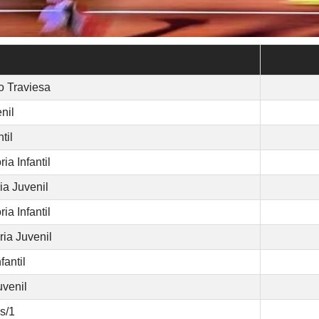
 Traviesa
nil
til
ia Infantil
ia Juvenil
ia Infantil
ria Juvenil
antil
venil
as/1