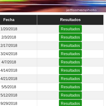
Fecha
Resultados
1/20/2018
Resultados
2/3/2018
Resultados
2/17/2018
Resultados
3/24/2018
Resultados
4/7/2018
Resultados
4/14/2018
Resultados
4/21/2018
Resultados
5/5/2018
Resultados
5/12/2018
Resultados
9/29/2018
Resultados