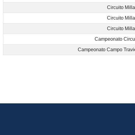
Circuito Mill
Circuito Mill
Circuito Mill
Campeonato Circui
Campeonato Campo Travi