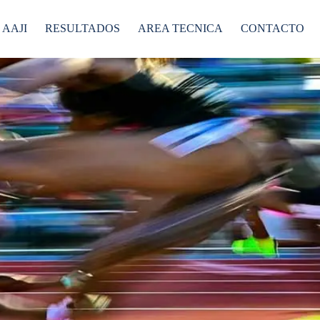
AAJI
RESULTADOS
AREA TECNICA
CONTACTO